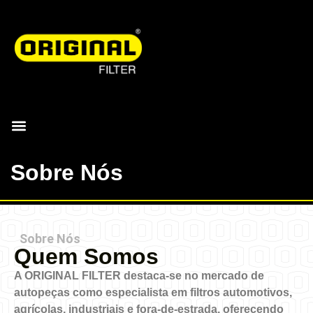
Sobre Nós
Sobre Nós
Quem Somos
A
ORIGINAL FILTER
destaca-se no mercado de
autopeças como especialista em
filtros automotivos
,
agrícolas
,
industriais
e
fora-de-estrada
, oferecendo