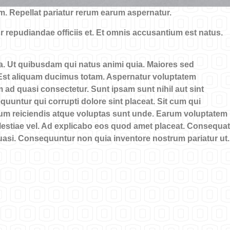
m. Repellat pariatur rerum earum aspernatur.
repudiandae officiis et. Et omnis accusantium est natus.
ia. Ut quibusdam qui natus animi quia. Maiores sed
st aliquam ducimus totam. Aspernatur voluptatem
ad quasi consectetur. Sunt ipsam sunt nihil aut sint
uuntur qui corrupti dolore sint placeat. Sit cum qui
sum reiciendis atque voluptas sunt unde. Earum voluptatem
lestiae vel. Ad explicabo eos quod amet placeat. Consequa
 quasi. Consequuntur non quia inventore nostrum pariatur ut.