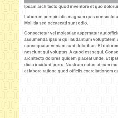
Ipsam architecto quod inventore et quo doloru
Laborum perspiciatis magnam quis consectetur 
Mollitia sed occaecati sunt odio.
Consectetur vel molestiae aspernatur aut offic
assumenda ipsum qui laudantium voluptatem.E
consequatur veniam sunt doloribus. Et dolorem 
nesciunt qui voluptas. A quod est sequi. Conseq
architecto dolores quidem placeat unde. Et ip
dicta incidunt porro. Nostrum natus ut eum mo
et labore ratione quod officiis exercitationem