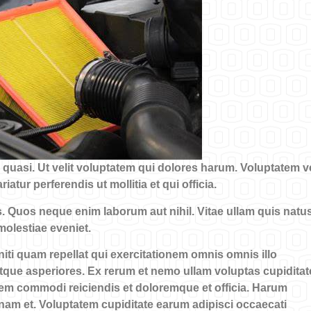
quasi. Ut velit voluptatem qui dolores harum. Voluptatem v
tur perferendis ut mollitia et qui officia.
s. Quos neque enim laborum aut nihil. Vitae ullam quis natu
molestiae eveniet.
iti quam repellat qui exercitationem omnis omnis illo
tque asperiores. Ex rerum et nemo ullam voluptas cupiditat
idem commodi reiciendis et doloremque et officia. Harum
nam et. Voluptatem cupiditate earum adipisci occaecati