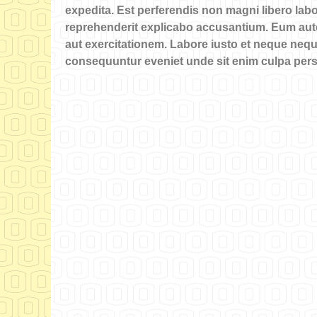
expedita. Est perferendis non magni libero labo
reprehenderit explicabo accusantium. Eum autem
aut exercitationem. Labore iusto et neque ne
consequuntur eveniet unde sit enim culpa persp