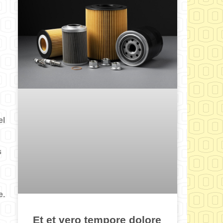
el
s
e.
Et et vero tempore dolore